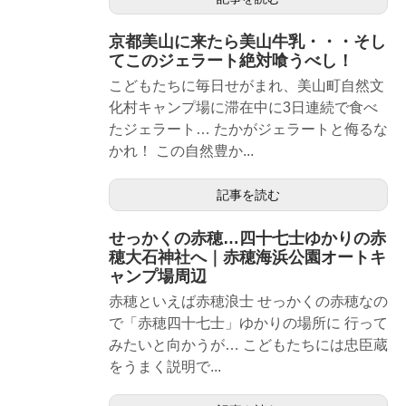
京都美山に来たら美山牛乳・・・そし
てこのジェラート絶対喰うべし！
こどもたちに毎日せがまれ、美山町自然文
化村キャンプ場に滞在中に3日連続で食べ
たジェラート… たかがジェラートと侮るな
かれ！ この自然豊か...
記事を読む
せっかくの赤穂…四十七士ゆかりの赤
穂大石神社へ｜赤穂海浜公園オートキ
ャンプ場周辺
赤穂といえば赤穂浪士 せっかくの赤穂なの
で「赤穂四十七士」ゆかりの場所に 行って
みたいと向かうが… こどもたちには忠臣蔵
をうまく説明で...