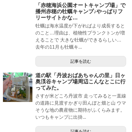
「赤穂海浜公園オートキャンプ場」で
播州赤穂の牡蠣キャンプ♪やっぱりフ
リーサイトかな…
牡蠣は海水温度が下がればより成長すると
のこと…理由は、植物性プランクトンが増
えることで 大きな牡蠣ができるらしい…
去年の11月も牡蠣キ...
記事を読む
道の駅「丹波おばあちゃんの里」日ヶ
奥渓谷キャンプ場周辺こんなとこに行
ってみた。
さすが米どころ丹波市 走ってみると一直線
の道路に見渡すかぎり田んぼと畑と山 ウマ
そうな地の農産物に期待がふくらみます。
いつもキャンプに出掛...
記事を読む